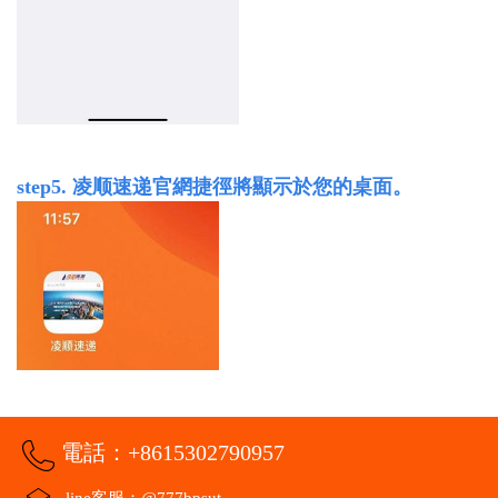
step5.
凌顺速递
官網捷徑將顯示於您的桌面。
電話：+8615302790957
line客服：@777bpsut