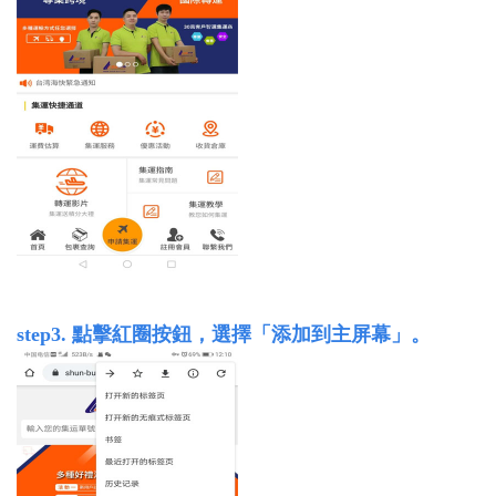
step3
.
點擊紅圈按鈕，
選擇「
添加到主屏幕
」。