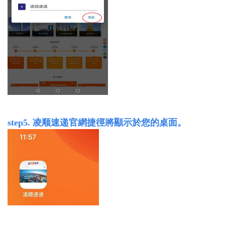
step5.
凌顺速递
官網捷徑將顯示於您的桌面。